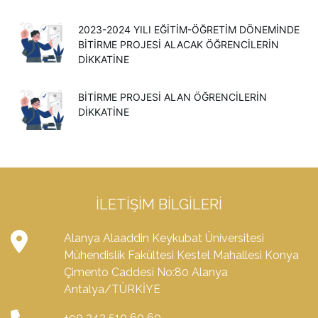
2023-2024 YILI EĞITIM-ÖĞRETIM DÖNEMINDE
BITIRME PROJESI ALACAK ÖĞRENCILERIN
DIKKATINE
BİTİRME PROJESİ ALAN ÖĞRENCİLERİN
DİKKATİNE
İLETIŞIM BILGILERI
Alanya Alaaddin Keykubat Üniversitesi
Mühendislik Fakültesi Kestel Mahallesi Konya
Çimento Caddesi No:80 Alanya
Antalya/TÜRKİYE
+90 242 510 60 60