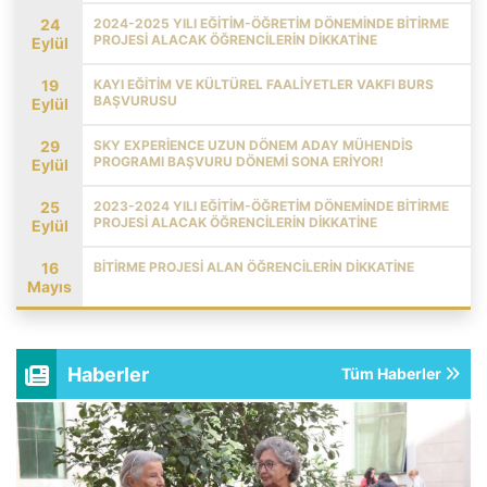
24
2024-2025 YILI EĞITIM-ÖĞRETIM DÖNEMINDE BITIRME
PROJESI ALACAK ÖĞRENCILERIN DIKKATINE
Eylül
19
KAYI EĞITIM VE KÜLTÜREL FAALIYETLER VAKFI BURS
BAŞVURUSU
Eylül
29
SKY EXPERIENCE UZUN DÖNEM ADAY MÜHENDIS
PROGRAMI BAŞVURU DÖNEMI SONA ERIYOR!
Eylül
25
2023-2024 YILI EĞITIM-ÖĞRETIM DÖNEMINDE BITIRME
PROJESI ALACAK ÖĞRENCILERIN DIKKATINE
Eylül
16
BİTİRME PROJESİ ALAN ÖĞRENCİLERİN DİKKATİNE
Mayıs
Haberler
Tüm Haberler