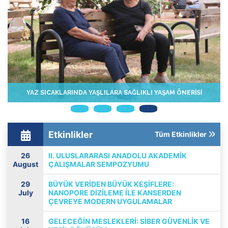
YAZ SICAKLARINDA YAŞLILARA SAĞLIKLI YAŞAM ÖNERİSİ
Etkinlikler
Tüm Etkinlikler
26
II. ULUSLARARASI ANADOLU AKADEMIK
August
ÇALIŞMALAR SEMPOZYUMU
29
BÜYÜK VERIDEN BÜYÜK KEŞIFLERE:
July
NANOPORE DIZILEME ILE KANSERDEN
ÇEVREYE MODERN UYGULAMALAR
16
GELECEĞİN MESLEKLERİ: SİBER GÜVENLİK VE