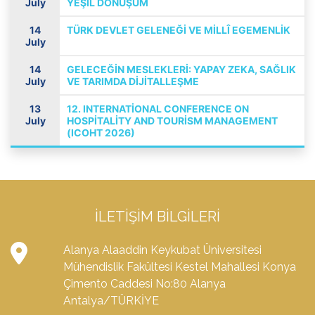
July
YEŞİL DÖNÜŞÜM
14
TÜRK DEVLET GELENEĞİ VE MİLLÎ EGEMENLİK
July
14
GELECEĞİN MESLEKLERİ: YAPAY ZEKA, SAĞLIK
July
VE TARIMDA DİJİTALLEŞME
13
12. INTERNATİONAL CONFERENCE ON
July
HOSPİTALİTY AND TOURİSM MANAGEMENT
(ICOHT 2026)
İLETIŞIM BILGILERI
Alanya Alaaddin Keykubat Üniversitesi
Mühendislik Fakültesi Kestel Mahallesi Konya
Çimento Caddesi No:80 Alanya
Antalya/TÜRKİYE