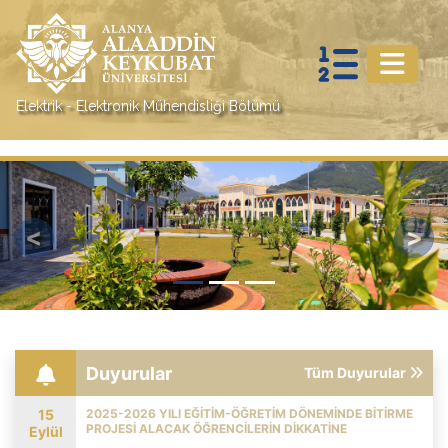
Elektrik - Elektronik Mühendisliği Bölümü
Previous
Nex
Duyurular
Tüm Duyurular
15
2025-2026 YILI EĞITIM-ÖĞRETIM DÖNEMINDE BITIRME
PROJESI ALACAK ÖĞRENCILERIN DIKKATINE
Eylül