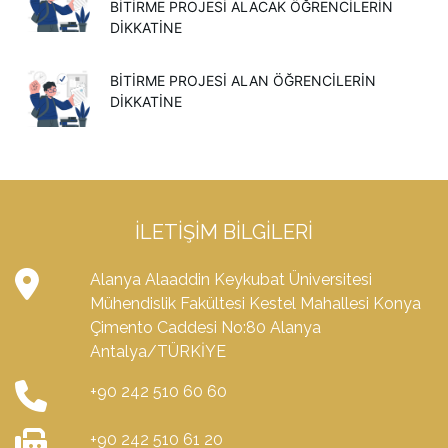
BITIRME PROJESI ALACAK ÖĞRENCILERIN
DIKKATINE
BİTİRME PROJESİ ALAN ÖĞRENCİLERİN
DİKKATİNE
İLETIŞIM BILGILERI
Alanya Alaaddin Keykubat Üniversitesi
Mühendislik Fakültesi Kestel Mahallesi Konya
Çimento Caddesi No:80 Alanya
Antalya/TÜRKİYE
+90 242 510 60 60
+90 242 510 61 20