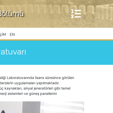
 Bölümü
IŞIM
EN
ratuvarı
sliği Laboratuvarında lisans süresince görülen
i derslerin uygulamaları yapılmaktadır.
ç kaynakları, sinyal jeneratörleri gibi temel
enerji sistemleri ve güneş panellerini