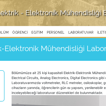
lektrik - Elektronik Mühendisliği
ÖLÜM
ÖĞRENCI
EĞITIM
PERSONEL
LABORATUVAR
ILET
k-Elektronik Mühendisliği Labo
Bölümümüze ait 25 kişi kapasiteli Elektrik-Elektronik Mühendi
Electrical Circuits, Analog Electronics, Digital Electronics gib
Laboratuvarımızda voltmetreler, RLC metreler, osiloskoplar, gü
cihazların yanında, öğrencilerin gün ısı yapısını, yenilenebilir 
inceleyebileceği laboratuvar düzenekleri de bulunmaktadır.